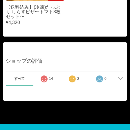
【送料込み】(冷凍)たっぷ
り!しらすピザ〜トマト3枚
セット〜
¥4,320
ショップの評価
すべて
14
2
0