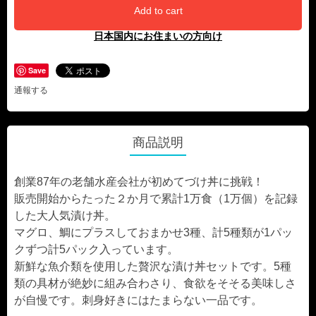
Add to cart
日本国内にお住まいの方向け
Save
通報する
商品説明
創業87年の老舗水産会社が初めてづけ丼に挑戦！
販売開始からたった２か月で累計1万食（1万個）を記録
した大人気漬け丼。
マグロ、鯛にプラスしておまかせ3種、計5種類が1パッ
クずつ計5パック入っています。
新鮮な魚介類を使用した贅沢な漬け丼セットです。5種
類の具材が絶妙に組み合わさり、食欲をそそる美味しさ
が自慢です。刺身好きにはたまらない一品です。